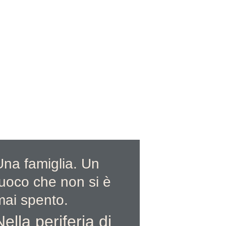
Una famiglia. Un 
fuoco che non si è 
mai spento. 
Nella periferia di 