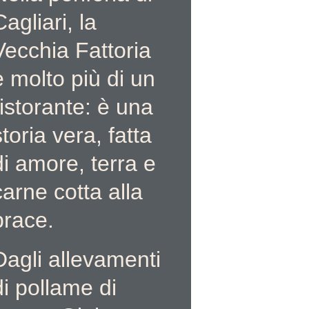
Cagliari, la 
Vecchia Fattoria 
è molto più di un 
ristorante: è una 
storia vera, fatta 
di amore, terra e 
carne cotta alla 
brace. 
Dagli allevamenti 
di pollame di 