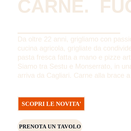
CARNE.  FU
Da oltre 22 anni, grigliamo con passi
cucina agricola, grigliate da condivid
pasta fresca fatta a mano e pizze arti
Siamo tra Sestu e Monserrato, in un
arriva da Cagliari. Carne alla brace a
SCOPRI LE NOVITA'
PRENOTA UN TAVOLO