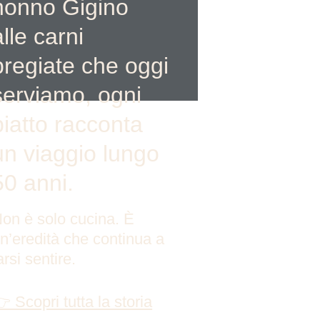
nonno Gigino 
alle carni 
pregiate che oggi 
serviamo, ogni 
piatto racconta 
un viaggio lungo 
50 anni.
on è solo cucina. È 
n’eredità che continua a 
arsi sentire.
 Scopri tutta la storia