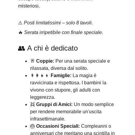
misteriosi. 
⚠️ 
Posti limitatissimi – solo 8 tavoli.
🔥 
Serata irripetibile con finale speciale.
👥 A chi è dedicato
🥂 
Coppie:
 Per una serata speciale e 
rilassata, diversa dal solito.
👨‍👩‍👧‍👦 
Famiglie:
 La magia è 
ravvicinata e rispettosa. I bambini la 
vivono con stupore, gli adulti con 
leggerezza.
👯 
Gruppi di Amici:
 Un modo semplice 
per rendere memorabile un'uscita 
infrasettimanale.
🎂 
Occasioni Speciali:
 Compleanni o 
anniversari che meritano una scintilla in 