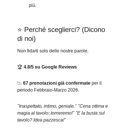
più.
⭐ Perché sceglierci? (Dicono 
di noi)
Non fidarti solo delle nostre parole. 
🏆 
4.8/5 su Google Reviews
📉 
67 prenotazioni già confermate
 per il 
periodo Febbraio-Marzo 2026.
"Inaspettato, intimo, geniale."
"Cena ottima e 
magia al tavolo: torneremo!"
"E la busta sul 
tavolo? Idea pazzesca!"