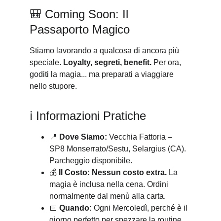
🎒 Coming Soon: Il 
Passaporto Magico
Stiamo lavorando a qualcosa di ancora più 
speciale. 
Loyalty, segreti, benefit.
 Per ora, 
goditi la magia... ma preparati a viaggiare 
nello stupore.
ℹ️ Informazioni Pratiche
📍 
Dove Siamo:
 Vecchia Fattoria – 
SP8 Monserrato/Sestu, Selargius (CA). 
Parcheggio disponibile.
💰 
Il Costo:
Nessun costo extra.
 La 
magia è inclusa nella cena. Ordini 
normalmente dal menù alla carta.
📅 
Quando:
 Ogni Mercoledì, perché è il 
giorno perfetto per spezzare la routine.